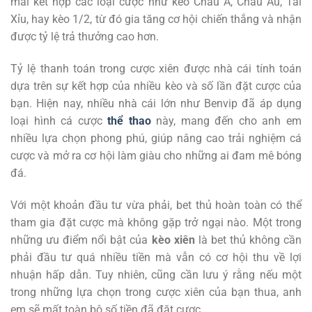
mái kết hợp các loại cược như kèo Châu Á, Châu Âu, Tài
Xỉu, hay kèo 1/2, từ đó gia tăng cơ hội chiến thắng và nhận
được tỷ lệ trả thưởng cao hơn.
Tỷ lệ thanh toán trong cược xiên được nhà cái tính toán
dựa trên sự kết hợp của nhiều kèo và số lần đặt cược của
bạn. Hiện nay, nhiều nhà cái lớn như Benvip đã áp dụng
loại hình cá cược
thể thao
này, mang đến cho anh em
nhiều lựa chọn phong phú, giúp nâng cao trải nghiệm cá
cược và mở ra cơ hội làm giàu cho những ai đam mê bóng
đá.
Với một khoản đầu tư vừa phải, bet thủ hoàn toàn có thể
tham gia đặt cược mà không gặp trở ngại nào. Một trong
những ưu điểm nổi bật của
kèo xiên
là bet thủ không cần
phải đầu tư quá nhiều tiền mà vẫn có cơ hội thu về lợi
nhuận hấp dẫn. Tuy nhiên, cũng cần lưu ý rằng nếu một
trong những lựa chọn trong cược xiên của bạn thua, anh
em sẽ mất toàn bộ số tiền đã đặt cược.