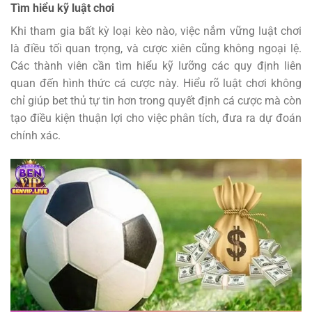
Tìm hiểu kỹ luật chơi
Khi tham gia bất kỳ loại kèo nào, việc nắm vững luật chơi
là điều tối quan trọng, và cược xiên cũng không ngoại lệ.
Các thành viên cần tìm hiểu kỹ lưỡng các quy định liên
quan đến hình thức cá cược này. Hiểu rõ luật chơi không
chỉ giúp bet thủ tự tin hơn trong quyết định cá cược mà còn
tạo điều kiện thuận lợi cho việc phân tích, đưa ra dự đoán
chính xác.