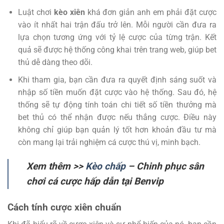
Luật chơi
kèo xiên
khá đơn giản anh em phải đặt cược
vào ít nhất hai trận đấu trở lên. Mỗi người cần đưa ra
lựa chọn tương ứng với tỷ lệ cược của từng trận. Kết
quả sẽ được hệ thống công khai trên trang web, giúp bet
thủ dễ dàng theo dõi.
Khi tham gia, bạn cần đưa ra quyết định sáng suốt và
nhập số tiền muốn đặt cược vào hệ thống. Sau đó, hệ
thống sẽ tự động tính toán chi tiết số tiền thưởng mà
bet thủ có thể nhận được nếu thắng cược. Điều này
không chỉ giúp bạn quản lý tốt hơn khoản đầu tư mà
còn mang lại trải nghiệm cá cược thú vị, minh bạch.
Xem thêm >>
Kèo chấp
– Chinh phục sân
chơi cá cược hấp dẫn tại Benvip
Cách tính cược xiên chuẩn