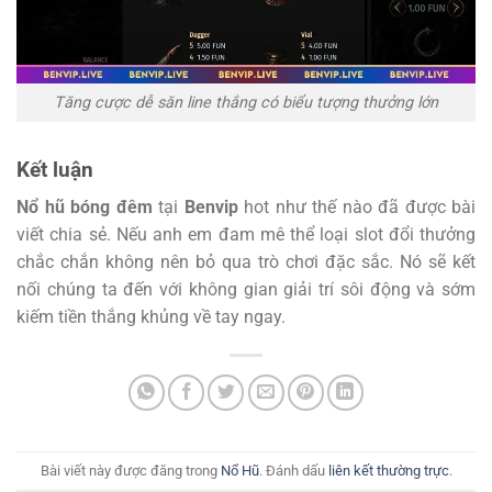
Tăng cược dễ săn line thắng có biểu tượng thưởng lớn
Kết luận
Nổ hũ bóng đêm
tại
Benvip
hot như thế nào đã được bài
viết chia sẻ. Nếu anh em đam mê thể loại slot đổi thưởng
chắc chắn không nên bỏ qua trò chơi đặc sắc. Nó sẽ kết
nối chúng ta đến với không gian giải trí sôi động và sớm
kiếm tiền thắng khủng về tay ngay.
Bài viết này được đăng trong
Nổ Hũ
. Đánh dấu
liên kết thường trực
.