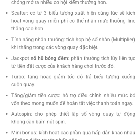
chóng mở ra nhiều cơ hội kiếm thưởng hơn.
Scatter: có từ 3 biểu tượng xuất hiện cùng lúc sẽ kích
hoạt vòng quay miễn phí có thể nhân mức thưởng line
thắng cao hơn.
Tính năng nhân thưởng: tích hợp hệ số nhân (Multiplier)
khi thắng trong các vòng quay đặc biệt.
Jackpot
nổ hũ bóng đêm
: phần thưởng tích lũy liên tục
từ tiền đặt cược của khách hàng chơi trước đó.
Turbo: tăng hoặc giảm tốc độ trả biểu tượng xuống
cuộn quay.
Tăng/giảm tiền cược: hỗ trợ điều chỉnh nhiều mức bỏ
vốn theo mong muốn để hoàn tất việc thanh toán ngay.
Autospin: cho phép thiết lập số vòng quay tự động
không cần bấm nút spin.
Mini bonus: kích hoạt các phần quà hấp dẫn khác nhau