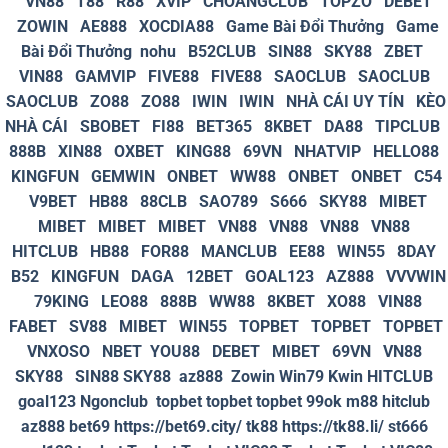
VN88
T88
R88
XVIP
CHOANGCLUB
TOPZO
DEBET
ZOWIN
AE888
XOCDIA88
Game Bài Đổi Thưởng
Game
Bài Đổi Thưởng
nohu
B52CLUB
SIN88
SKY88
ZBET
VIN88
GAMVIP
FIVE88
FIVE88
SAOCLUB
SAOCLUB
SAOCLUB
ZO88
ZO88
IWIN
IWIN
NHÀ CÁI UY TÍN
KÈO
NHÀ CÁI
SBOBET
FI88
BET365
8KBET
DA88
TIPCLUB
888B
XIN88
OXBET
KING88
69VN
NHATVIP
HELLO88
KINGFUN
GEMWIN
ONBET
WW88
ONBET
ONBET
C54
V9BET
HB88
88CLB
SAO789
S666
SKY88
MIBET
MIBET
MIBET
MIBET
VN88
VN88
VN88
VN88
HITCLUB
HB88
FOR88
MANCLUB
EE88
WIN55
8DAY
B52
KINGFUN
DAGA
12BET
GOAL123
AZ888
VVVWIN
79KING
LEO88
888B
WW88
8KBET
XO88
VIN88
FABET
SV88
MIBET
WIN55
TOPBET
TOPBET
TOPBET
VNXOSO
NBET
YOU88
DEBET
MIBET
69VN
VN88
SKY88
SIN88
SKY88
az888
Zowin
Win79
Kwin
HITCLUB
goal123
Ngonclub
topbet
topbet
topbet
99ok
m88
hitclub
az888
bet69
https://bet69.city/
tk88
https://tk88.li/
st666