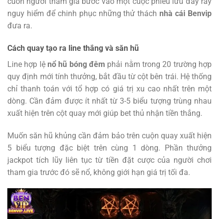
cuốn người tham gia bước vào một cuộc phiêu lưu đầy rẫy
nguy hiểm để chinh phục những thử thách
nhà cái Benvip
đưa ra.
Cách quay tạo ra line thắng và săn hũ
Line hợp lệ
nổ hũ bóng đêm
phải nằm trong 20 trường hợp
quy định mới tính thưởng, bắt đầu từ cột bên trái. Hệ thống
chỉ thanh toán với tổ hợp có giá trị xu cao nhất trên một
dòng. Cần đảm được ít nhất từ 3-5 biểu tượng trùng nhau
xuất hiện trên cột quay mới giúp bet thủ nhận tiền thắng.
Muốn săn hũ khủng cần đảm bảo trên cuộn quay xuất hiện
5 biểu tượng đặc biệt trên cùng 1 dòng. Phần thưởng
jackpot tích lũy liên tục từ tiền đặt cược của người chơi
tham gia trước đó sẽ nổ, không giới hạn giá trị tối đa.