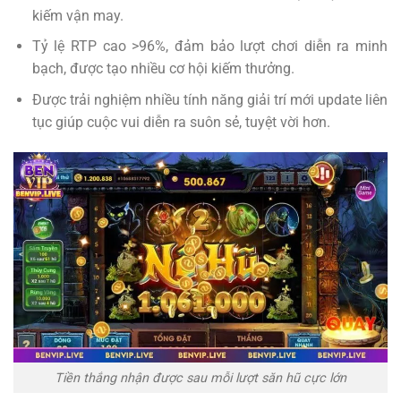
kiếm vận may.
Tỷ lệ RTP cao >96%, đảm bảo lượt chơi diễn ra minh
bạch, được tạo nhiều cơ hội kiếm thưởng.
Được trải nghiệm nhiều tính năng giải trí mới update liên
tục giúp cuộc vui diễn ra suôn sẻ, tuyệt vời hơn.
Tiền thắng nhận được sau mỗi lượt săn hũ cực lớn